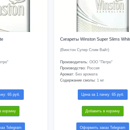
te
Сигареты Winston Super Slims Whit
(Винстон Супер Слим Вайт)
тро"
Производитель:
ООО "Петро"
Производство:
Россия
Аромат:
Без аромата
Содержание смолы:
1 мг
чку: 65 руб.
Цена за 1 пачку: 65 руб.
в корзину
Добавить в корзину
аз Telegram
Оформить заказ Telegram