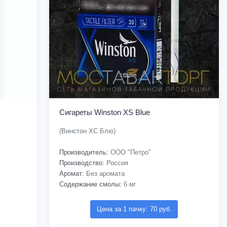
Сигареты Winston XS Blue
(Винстон ХС Блю)
Производитель:
ООО "Петро"
Производство:
Россия
Аромат:
Без аромата
Содержание смолы:
6 мг
Цена за 1 пачку: 70 руб.