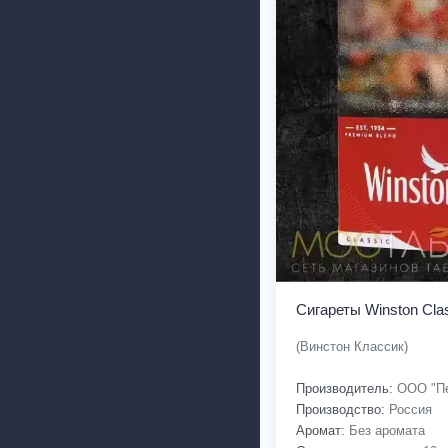
Сигареты Winston Cla
(Винстон Классик)
Производитель:
ООО "Пе
Производство:
Россия
Аромат:
Без аромата