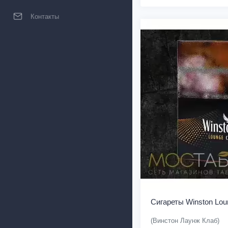
Контакты
Сигареты Winston Lou
(Винстон Лаунж Клаб)