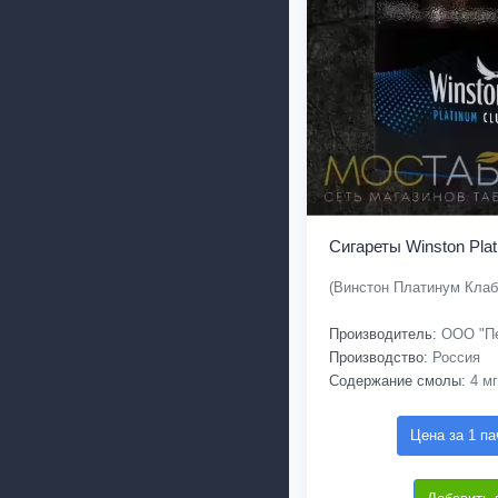
Сигареты Winston Plat
(Винстон Платинум Клаб
Производитель:
ООО "Пе
Производство:
Россия
Содержание смолы:
4 мг
Цена за 1 па