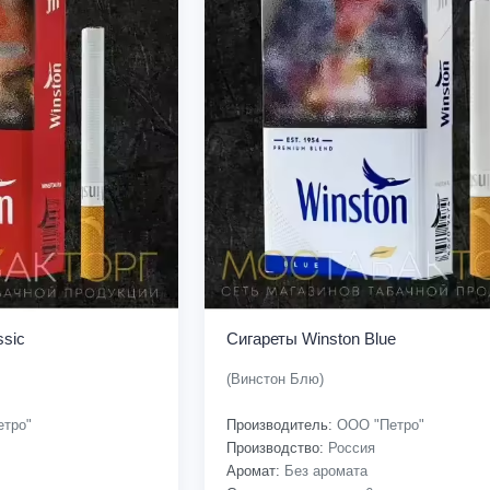
ssic
Сигареты Winston Blue
(Винстон Блю)
тро"
Производитель:
ООО "Петро"
Производство:
Россия
Аромат:
Без аромата