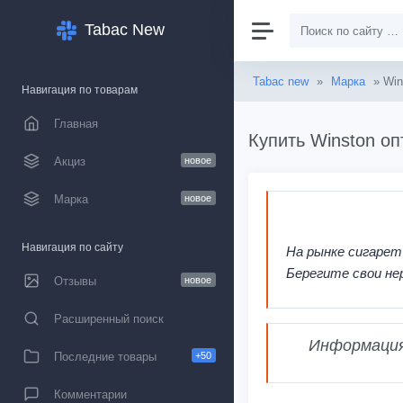
Tabac New
Tabac new
»
Марка
» Win
Навигация по товарам
Главная
Купить Winston оп
Акциз
новое
Марка
новое
Навигация по сайту
На рынке сигарет
Берегите свои не
Отзывы
новое
Расширенный поиск
Информация,
Последние товары
+50
Комментарии