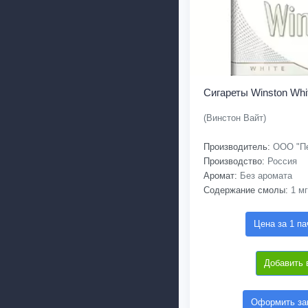
Сигареты Winston Whi
(Винстон Вайт)
Производитель:
ООО "Пе
Производство:
Россия
Аромат:
Без аромата
Содержание смолы:
1 мг
Цена за 1 па
Добавить 
Оформить зак