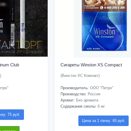
inum Club
Сигареты Winston XS Compact
)
(Винстон ХС Компакт)
тро"
Производитель:
ООО "Петро"
Производство:
Россия
Аромат:
Без аромата
Содержание смолы:
6 мг
чку: 75 руб.
Цена за 1 пачку: 65 руб.