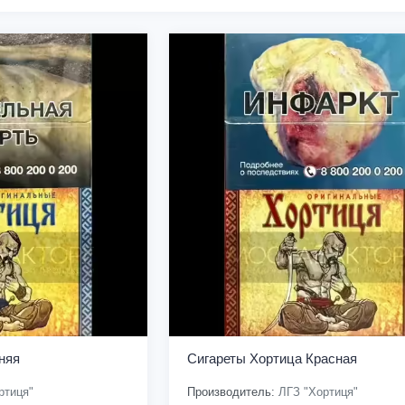
няя
Сигареты Хортица Красная
ртиця"
Производитель:
ЛГЗ "Хортиця"