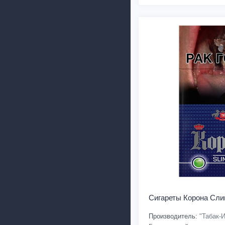
Сигареты Корона Сли
Производитель:
"Табак-И