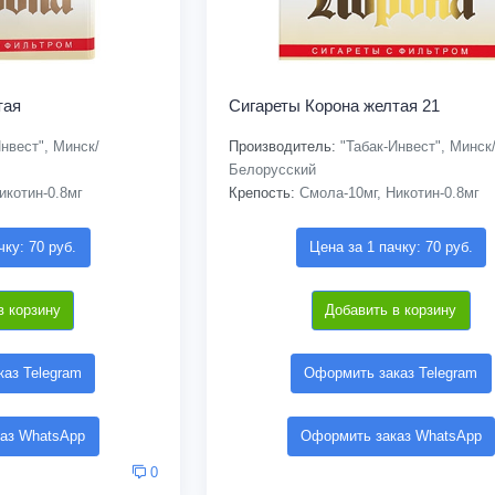
тая
Сигареты Корона желтая 21
нвест", Минск/
Производитель:
"Табак-Инвест", Минск
Белорусский
икотин-0.8мг
Крепость:
Смола-10мг, Никотин-0.8мг
чку: 70 руб.
Цена за 1 пачку: 70 руб.
в корзину
Добавить в корзину
аз Telegram
Оформить заказ Telegram
аз WhatsApp
Оформить заказ WhatsApp
0