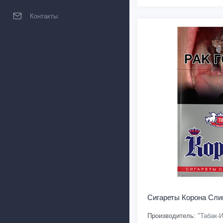
Контакты
Сигареты Корона Сли
Производитель:
"Табак-И