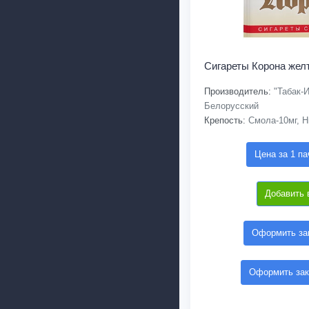
Сигареты Корона жел
Производитель:
"Табак-И
Белорусский
Крепость:
Смола-10мг, Н
Цена за 1 па
Добавить 
Оформить зак
Оформить зак