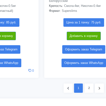
Белорусский
котин-0.5мг
Крепость:
Смола-4мг, Никотин-0.4мг
мпактный)
Формат:
Superslims
чку: 85 руб.
Цена за 1 пачку: 75 руб.
в корзину
Добавить в корзину
аз Telegram
Оформить заказ Telegram
аз WhatsApp
Оформить заказ WhatsApp
0
1
2