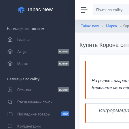
Tabac New
Tabac new
»
Марка
» Кор
Навигация по товарам
Главная
Купить Корона опт
Акциз
новое
Марка
новое
Навигация по сайту
На рынке сигарет
Берегите свои не
Отзывы
новое
Расширенный поиск
Информация,
Последние товары
+50
Комментарии