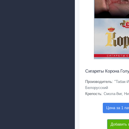
Сигареты Корона Гол
Производитель:
"Табак-И
Белорусский
Крепость:
Смола-8мг, Ни
Цена за 1 па
Добавить 