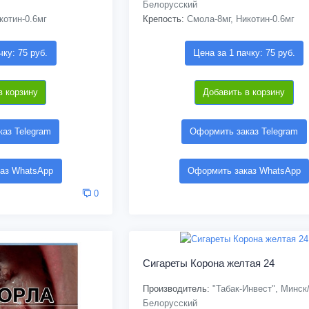
Белорусский
котин-0.6мг
Крепость:
Смола-8мг, Никотин-0.6мг
чку: 75 руб.
Цена за 1 пачку: 75 руб.
в корзину
Добавить в корзину
аз Telegram
Оформить заказ Telegram
аз WhatsApp
Оформить заказ WhatsApp
0
Сигареты Корона желтая 24
Производитель:
"Табак-Инвест", Минск
Белорусский