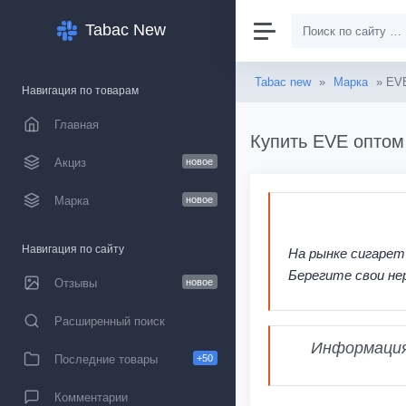
Tabac New
Tabac new
»
Марка
» EV
Навигация по товарам
Главная
Купить EVE оптом
Акциз
новое
Марка
новое
Навигация по сайту
На рынке сигарет
Берегите свои не
Отзывы
новое
Расширенный поиск
Информация,
Последние товары
+50
Комментарии