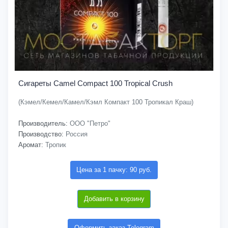
Сигареты Camel Compact 100 Tropical Crush
(Кэмел/Кемел/Камел/Кэмл Компакт 100 Тропикал Краш)
Производитель:
ООО "Петро"
Производство:
Россия
Аромат:
Тропик
Цена за 1 пачку: 90 руб.
Добавить в корзину
Оформить заказ Telegram