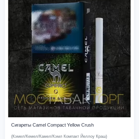
Сигареты Camel Compact Yellow Crush
(Кэмел/Кемел/Камел/Кэмл Компакт Йеллоу Краш)