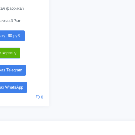
ая фабрика"/
котин-0.7мг
чку: 60 руб.
в корзину
аз Telegram
аз WhatsApp
0