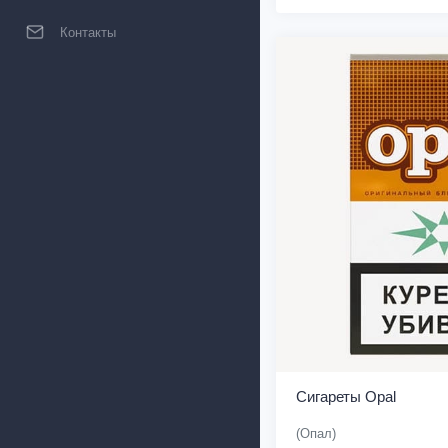
Контакты
Сигареты Opal
(Опал)