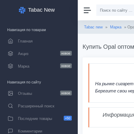
Tabac New
Tabac new
»
Марка
» Opa
Навигация по товарам
Главная
Купить Opal оптом
Акциз
новое
Марка
новое
Навигация по сайту
На рынке сигарет
Берегите свои не
Отзывы
новое
Расширенный поиск
Информация,
Последние товары
+50
Комментарии