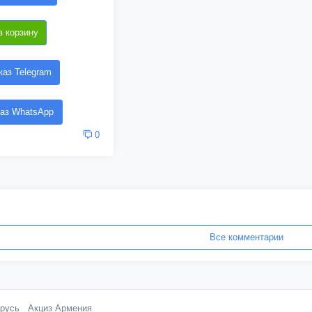
в корзину
аз Telegram
аз WhatsApp
0
Все комментарии
русь
Акциз Армения