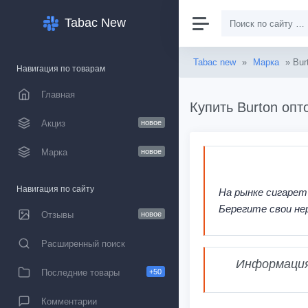
Tabac New
Tabac new
»
Марка
» Bur
Навигация по товарам
Главная
Купить Burton опт
Акциз
новое
Марка
новое
Навигация по сайту
На рынке сигарет
Берегите свои не
Отзывы
новое
Расширенный поиск
Информация,
Последние товары
+50
Комментарии