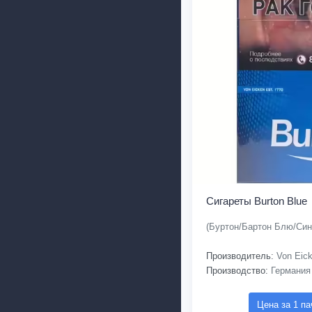
Сигареты Burton Blue
(Буртон/Бартон Блю/Син
Производитель:
Von Eic
Производство:
Германия
Цена за 1 па