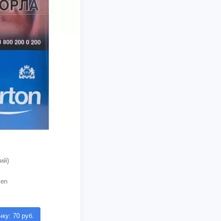
ий)
ken
чку: 70 руб.