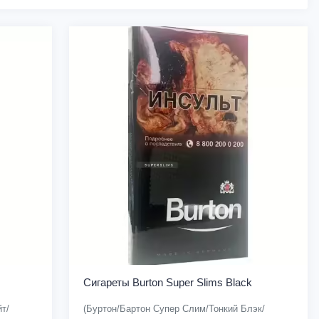
Сигареты Burton Super Slims Black
т/
(Буртон/Бартон Супер Слим/Тонкий Блэк/