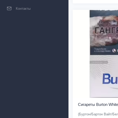
Контакты
Сигареты Burton Whit
(Буртон/Бартон Вайт/Бе