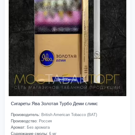
Сигареты Ява Золотая Турбо Деми слимс
Производитель:
British American Tobacco (BAT)
Производство:
Россия
Аромат:
Без аромата
Содержание смолы:
6 мг