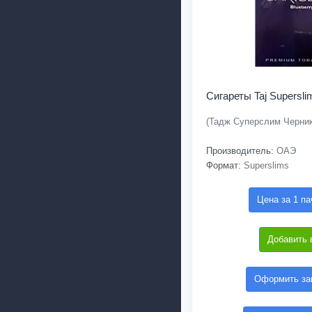
Сигареты Taj Supersli
(Тадж Суперслим Черник
Производитель:
ОАЭ
Формат:
Superslims
Цена за 1 па
Добавить 
Оформить зак