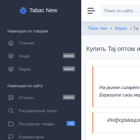
Tabac New
Tabac new
»
Марка
» Taj
Навигация по товарам
Главная
Купить Taj оптом 
Акциз
новое
Марка
новое
Навигация по сайту
На рынке сигарет
Берегите свои не
Отзывы
новое
Расширенный поиск
Информация,
Последние товары
+50
Комментарии