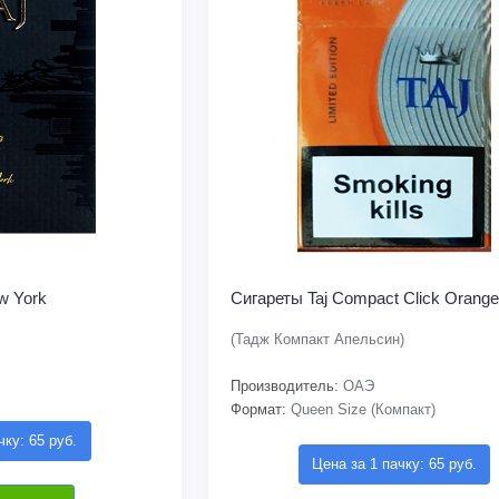
w York
Сигареты Taj Compact Click Orange
(Тадж Компакт Апельсин)
Производитель:
ОАЭ
Формат:
Queen Size (Компакт)
чку: 65 руб.
Цена за 1 пачку: 65 руб.