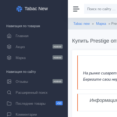
Tabac New
Tabac new
»
Марка
» Pre
Навигация по товарам
Главная
Купить Prestige о
Акциз
новое
Марка
новое
Навигация по сайту
На рынке сигарет
Берегите свои не
Отзывы
новое
Расширенный поиск
Информация,
Последние товары
+50
Комментарии