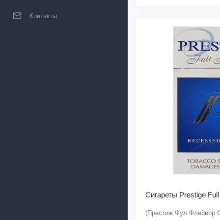
Контакты
Сигареты Prestige Full
(Престиж Фул Флейвор 