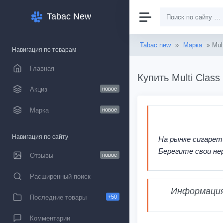
Tabac New
Tabac new
»
Марка
» Mult
Навигация по товарам
Главная
Купить Multi Clas
Акциз
новое
Марка
новое
Навигация по сайту
На рынке сигарет
Берегите свои не
Отзывы
новое
Расширенный поиск
Информация,
Последние товары
+50
Комментарии