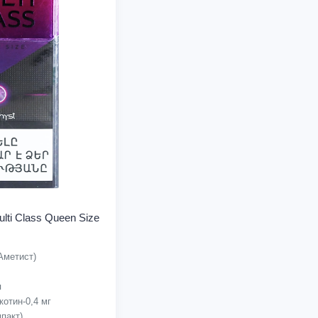
lti Class Queen Size
Аметист)
я
отин-0,4 мг
пакт)