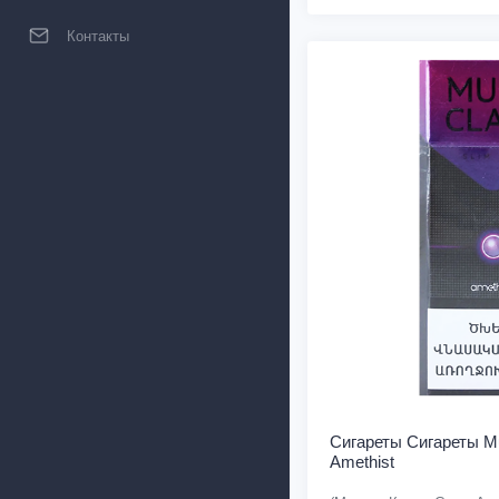
Контакты
Сигареты Cигареты Mul
Amethist