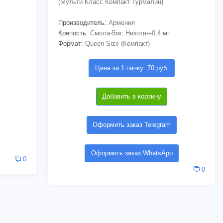
(Мульти Класс Компакт Турмалин)
Производитель:
Армения
Крепость:
Смола-5мг, Никотин-0,4 мг
Формат:
Queen Size (Компакт)
Цена за 1 пачку: 70 руб.
Добавить в корзину
Оформить заказ Telegram
Оформить заказ WhatsApp
0
0