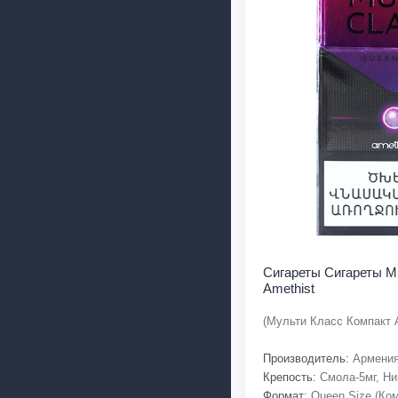
Сигареты Cигареты Mu
Amethist
(Мульти Класс Компакт 
Производитель:
Армени
Крепость:
Смола-5мг, Ник
Формат:
Queen Size (Ком