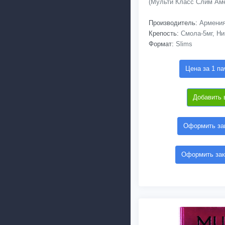
(Мульти Класс Слим Аме
Производитель:
Армени
Крепость:
Смола-5мг, Ник
Формат:
Slims
Цена за 1 па
Добавить 
Оформить зак
Оформить зак