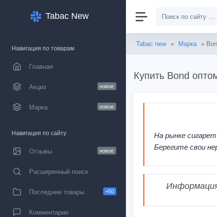
Tabac New
Tabac new
»
Марка
» Bo
Навигация по товарам
Главная
Купить Bond оптом
Акциз
новое
Марка
новое
Навигация по сайту
На рынке сигарет
Берегите свои не
Отзывы
новое
Расширенный поиск
Информация,
Последние товары
+50
Комментарии