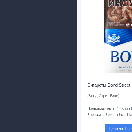
Сигареты Bond Street 
(Бонд Стрит Блю)
Производитель:
"Филип 
Крепость:
Смола-6мг, Ни
Цена за 1 па