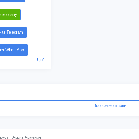
в корзину
аз Telegram
аз WhatsApp
0
Все комментарии
русь
Акциз Армения