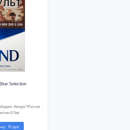
Blue Selection
Моррис Ижора"/Россия
котин-0.5мг
чку: 70 руб.