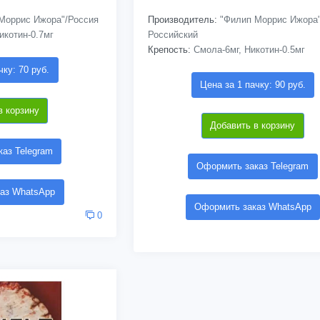
Моррис Ижора"/Россия
Производитель:
"Филип Моррис Ижора"
икотин-0.7мг
Российский
Крепость:
Смола-6мг, Никотин-0.5мг
чку: 70 руб.
Цена за 1 пачку: 90 руб.
в корзину
Добавить в корзину
аз Telegram
Оформить заказ Telegram
аз WhatsApp
Оформить заказ WhatsApp
0