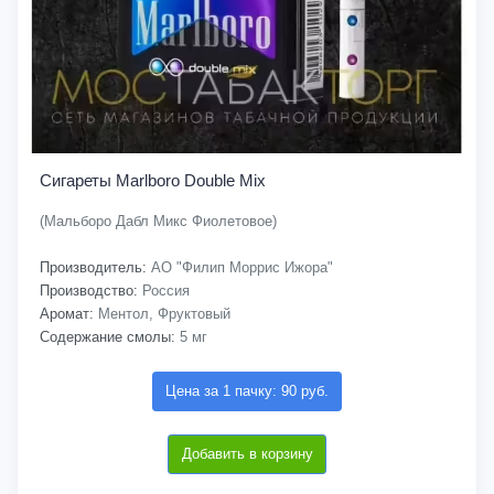
Сигареты Marlboro Double Mix
(Мальборо Дабл Микс Фиолетовое)
Производитель:
АО "Филип Моррис Ижора"
Производство:
Россия
Аромат:
Ментол, Фруктовый
Содержание смолы:
5 мг
Цена за 1 пачку: 90 руб.
Добавить в корзину