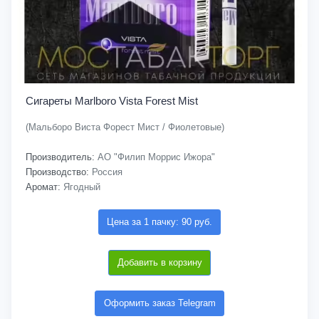
Сигареты Marlboro Vista Forest Mist
(Мальборо Виста Форест Мист / Фиолетовые)
Производитель:
АО "Филип Моррис Ижора"
Производство:
Россия
Аромат:
Ягодный
Цена за 1 пачку: 90 руб.
Добавить в корзину
Оформить заказ Telegram