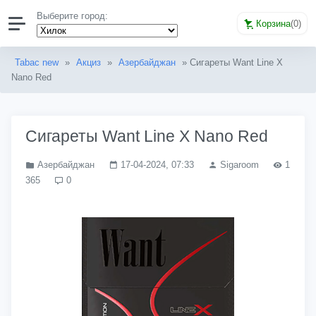
Выберите город:
Корзина
(
0
)
Tabac new
»
Акциз
»
Азербайджан
» Сигареты Want Line X
Nano Red
Сигареты Want Line X Nano Red
Азербайджан
17-04-2024, 07:33
Sigaroom
1
365
0